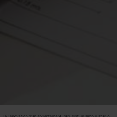
La rénovation d’un appartement, qu’il soit un simple studio