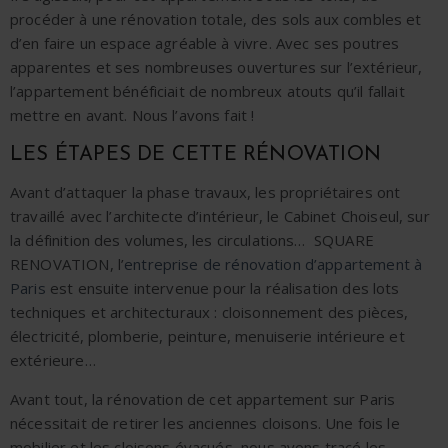
procéder à une
rénovation totale,
des sols aux
combles
et
d’en faire un espace agréable à vivre. Avec ses
poutres
apparentes
et ses nombreuses
ouvertures sur
l’extérieur
,
l’appartement bénéficiait de nombreux atouts qu’il fallait
mettre en avant. Nous l’avons fait !
LES ÉTAPES DE CETTE RÉNOVATION
Avant d’attaquer la phase travaux, les propriétaires ont
travaillé avec l’architecte d’intérieur, le Cabinet Choiseul, sur
la définition des
volumes
, les circulations…
SQUARE
RENOVATION, l’
entreprise de rénovation d’appartement à
Paris
est ensuite intervenue pour la réalisation des lots
techniques et architecturaux :
cloisonnement des pièces,
électricité, plomberie, peinture, menuiserie intérieure et
extérieure
…
Avant tout, la
rénovation de cet appartement sur Paris
nécessitait de retirer les anciennes cloisons.
Une fois le
mobilier et les cloisons évacués, nous avons tracé les