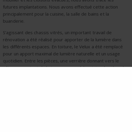
futures implantations.
Nous avons effectué cette action
principalement pour la cuisine, la salle de bains et la
buanderie.
S’agissant des chassis vitrés, un important
travail de
rénovation
a été réalisé pour apporter de la lumière dans
les différents espaces.
En toiture, le Velux a été remplacé
pour un apport maximal de lumière naturelle et un usage
quotidien. Entre les pièces, une verrière donnant vers le
séjour apportent de la transparence à la cuisine, la pièce de
vie et la buanderie.
Le sol de l’appartement est revêtu d’un parquet que nous
avons rénové par ponçage et vitrification. Dans la cuisine et
la salle de bains, nous avons posé un carrelage simple et
authentique.
Outre l’atout maître de cet appartement, les
poutres
apparentes
, nous avons installé une
mezzanine
, de façon à