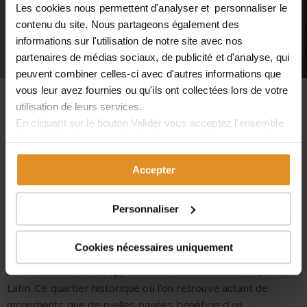
Les cookies nous permettent d'analyser et personnaliser le
contenu du site. Nous partageons également des
informations sur l'utilisation de notre site avec nos
partenaires de médias sociaux, de publicité et d'analyse, qui
peuvent combiner celles-ci avec d'autres informations que
vous leur avez fournies ou qu'ils ont collectées lors de votre
utilisation de leurs services.
RÉNOVATION D’UN
En cliquant sur le bouton
Valider
vous acceptez l'ensemble
des cookies de notre site ainsi que ceux de nos partenaires.
APPARTEMENT, PARIS 5ÈME
Vous pouvez également choisir les catégories de cookies
Accepter
que vous acceptez en cliquant sur le lien
Paramétrer
.
Nous avons effectué la
rénovation d’un appartement à Paris
dans le 5ème arrondissement. Avec une belle
hauteur sous
Personnaliser
plafond et une luminosité incroyable, notre intervention
consistait à effectuer les
travaux de rénovation d’un
espace
de 59m².
Cookies nécessaires uniquement
La
rénovation de cet appartement
a eu lieu dans le quartier
Latin. Ce quartier historique où l’on retrouve autant de
monuments que de ruelles pavées bénéficie d’un