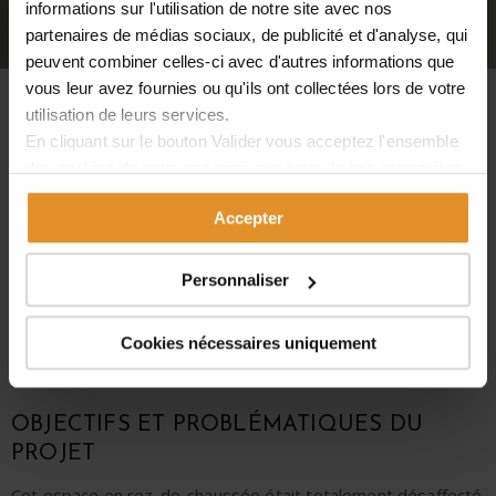
informations sur l'utilisation de notre site avec nos
partenaires de médias sociaux, de publicité et d'analyse, qui
peuvent combiner celles-ci avec d'autres informations que
vous leur avez fournies ou qu'ils ont collectées lors de votre
utilisation de leurs services.
RÉNOVATION D’UN DEUX
En cliquant sur le bouton
Valider
vous acceptez l'ensemble
des cookies de notre site ainsi que ceux de nos partenaires.
PIÈCES – PARIS 16
Vous pouvez également choisir les catégories de cookies
Accepter
que vous acceptez en cliquant sur le lien
Paramétrer
.
Nous avons été missionné pour rénover
un appartement à
Paris
dans le 16ème arrondissement. Cet appartement a
Personnaliser
subi une transformation complète qui a nécessité 2 mois et
demi de
travaux de rénovation.
Cookies nécessaires uniquement
La
rénovation de cet appartement
a eu lieu à proximité
immédiate du Trocadero.
OBJECTIFS ET P
ROBLÉMATIQUES DU
PROJET
Cet espace en rez-de-chaussée était totalement désaffecté