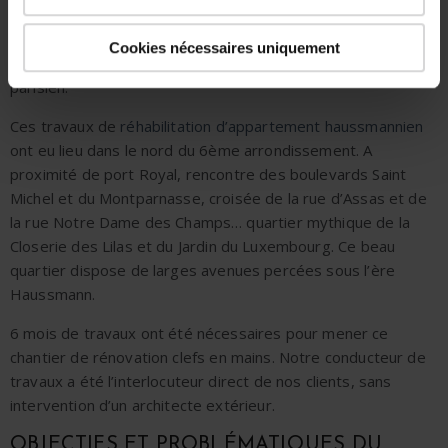
d’époque haussmannienne : parquet, moulures, cheminées.
L
es
travaux de rénovation
ont consisté en une
réhabilitation
Cookies nécessaires uniquement
en profondeur des
160m²
de cet
appartement familial
parisien
.
Ces
travaux de
réhabilitation d’appartement haussmannien
ont
eu lieu dans le
nord du 6ème arrondisseme
nt. A
proximité de port Royal, rencontre des boulevards Saint
Michel et du Montparnasse, croisée de la
rue d’Ass
as et de
la rue Notre Dame des Champs… quartier mythique de la
Closerie des Lilas
et du Jardin du Luxembourg. Ce beau
quartier dispose de larges
avenues percées sous l’ère
Haussmann
.
6 mois de travaux ont été nécessaires pour mener ce
chantier de
rénovation clefs en mains
. Notre conducteur de
travaux a été l’interlocuteur direct de nos clients, sans
intervention d’un architecte extérieur.
OBJECTIFS ET P
ROBLÉMATIQUES DU