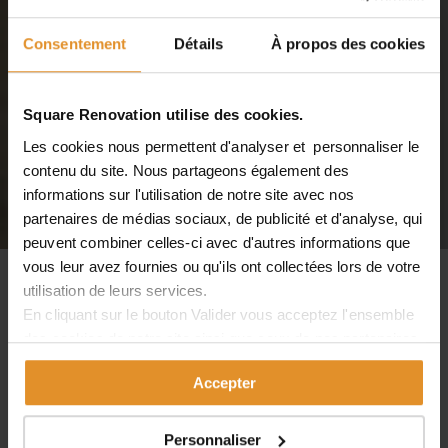
Consentement
Détails
À propos des cookies
Square Renovation utilise des cookies.
Les cookies nous permettent d'analyser et personnaliser le
contenu du site. Nous partageons également des
informations sur l'utilisation de notre site avec nos
partenaires de médias sociaux, de publicité et d'analyse, qui
peuvent combiner celles-ci avec d'autres informations que
vous leur avez fournies ou qu'ils ont collectées lors de votre
utilisation de leurs services.
RÉNOVATION COMPLÈTE D’UN
En cliquant sur le bouton
Valider
vous acceptez l'ensemble
APPARTEMENT HAUSSMANNIEN À PARIS
des cookies de notre site ainsi que ceux de nos partenaires.
6
Vous pouvez également choisir les catégories de cookies
Accepter
que vous acceptez en cliquant sur le lien
Paramétrer
.
Nous avons mené un projet intégral de la
rénovation d’un
grand appartement haussmannien à Paris
dans le 6ème
arrondissement. Cet appartement est typiquement parisien
Personnaliser