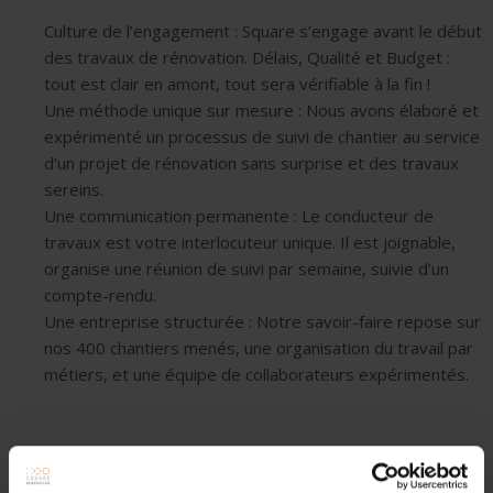
Culture de l’engagement : Square s’engage avant le début
des travaux de rénovation. Délais, Qualité et Budget :
tout est clair en amont, tout sera vérifiable à la fin !
Une méthode unique sur mesure : Nous avons élaboré et
expérimenté un processus de suivi de chantier au service
d’un projet de rénovation sans surprise et des travaux
sereins.
Une communication permanente : Le conducteur de
travaux est votre interlocuteur unique. Il est joignable,
organise une réunion de suivi par semaine, suivie d’un
compte-rendu.
Une entreprise structurée : Notre savoir-faire repose sur
nos 400 chantiers menés, une organisation du travail par
métiers, et une équipe de collaborateurs expérimentés.