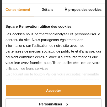
Découvrez nos réalisations
Consentement
Détails
À propos des cookies
Square Renovation utilise des cookies.
Les cookies nous permettent d'analyser et personnaliser le
contenu du site. Nous partageons également des
informations sur l'utilisation de notre site avec nos
LES SPÉCIFICIT
ÉS DU
partenaires de médias sociaux, de publicité et d'analyse, qui
7
ÈME
ARRONDISSEMENT DE PARIS
peuvent combiner celles-ci avec d'autres informations que
vous leur avez fournies ou qu'ils ont collectées lors de votre
Quartier historique de Paris, le 7ème arrondissement
utilisation de leurs services.
comporte en son sein les monuments parmi les plus
En cliquant sur le bouton
Valider
vous acceptez l'ensemble
emblématiques de la capitale : la Tour Eiffel, les
des cookies de notre site ainsi que ceux de nos partenaires.
Invalides, l’Assemblée Nationale ou le Musée d’Orsay.
Vous pouvez également choisir les catégories de cookies
On y trouve également beaucoup d’ambassades. C’est
Accepter
que vous acceptez en cliquant sur le lien
Paramétrer
.
un
arrondissement central, de standing,
autant prisé par
les parisiens de souche que par les expatriés.
Personnaliser